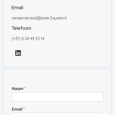
Email
reneecieraad@peer2queer.nl
Telefoon
(+31) 6 24 49 32 14
Naam
*
Email
*