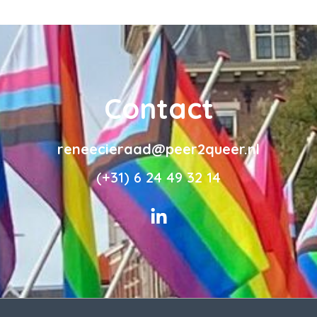
Contact
reneecieraad@peer2queer.nl
(+31) 6 24 49 32 14