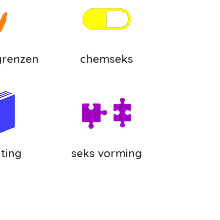
grenzen
chemseks
hting
seks vorming